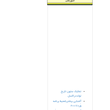
آموزشی
تفکیک ستون تاریخ
تولددراکسل
آشنایی بیشتربامحیط برنامه
وُرد2007
آموزش رسم جدول در وُرد