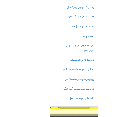
وضعیت غایبین بزرگسال
محاسبه نمره بزرگسالان
محاسبه نمره روزانه
سقف واحد
شرایط قبولی دروس نهایی
دوازدهم
شرایط فارغ التحصیلی
اعمال تبصره2ماده82درامین
ویرایش پایه/رشته/کلاس
دریافت مشخصات آموزشگاه
راهنمای تعریف پرسنل
.