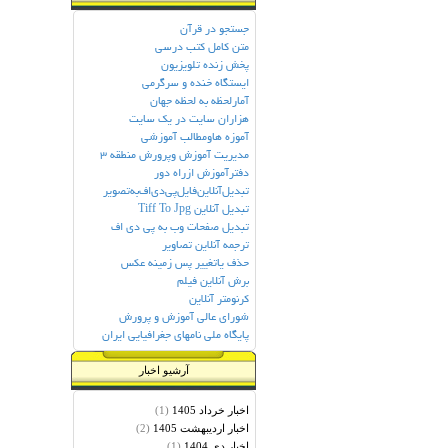
جستجو در قرآن
متن کامل کتب درسی
پخش زنده تلویزیون
ایستگاه خنده و سرگرمی
آمارلحظه به لحظه جهان
هزاران سایت در یک سایت
آموزه هاومطالب آموزشی
مديريت آموزش وپرورش منطقه 3
دفترآموزش ازراه دور
تبديل‌آنلاين‌فايل‌پي‌دي‌اف‌به‌تصوير
تبدیل آنلاین Tiff To Jpg
تبديل صفحات وب به پي دي اف
ترجمه آنلاین تصاویر
حذف یاتغییر پس زمینه عکس
برش آنلاین فیلم
کرنومتر آنلاین
شورای عالی آموزش و پرورش
پایگاه ملی نامهای جغرافیایی ایران
آرشیو اخبار
(1)
اخبار خرداد 1405
(2)
اخبار ارديبهشت 1405
(1)
اخبار دي 1404