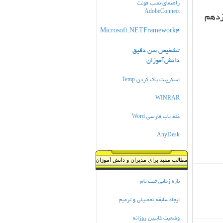
راهنمای نصب فونت
AdobeConnect
زدهم
Microsoft.NETFramework4
تشخیص سن دقیق
دانش‌آموزان
Temp اسكريپت پاك كردن
WINRAR
Word غلط یاب فارسی
AnyDesk
مطالب مفید برای مدیران و دانش آموزان
بازه زمانی ثبت نام
ایجادسابقه تحصیلی و ترمیم
وضعیت غایبین روزانه