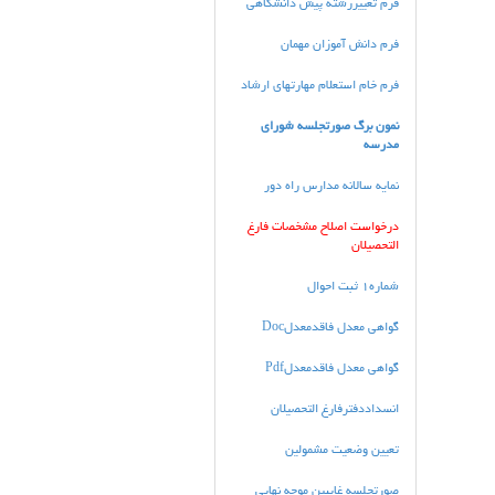
فرم تغييررشته پيش دانشگاهي
فرم دانش آموزان مهمان
فرم خام استعلام مهارتهاي ارشاد
نمون برگ صورتجلسه شوراي
مدرسه
نمايه سالانه مدارس راه دور
درخواست اصلاح مشخصات فارغ
التحصيلان
شماره1 ثبت احوال
گواهي معدل فاقدمعدلDoc
گواهي معدل فاقدمعدلPdf
انسداددفترفارغ التحصیلان
تعیین وضعیت مشمولین
صورتجلسه غايبين موجه نهايي