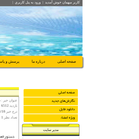
کاربر میهمان
خوش آمديد
|
ورود به پنل کاربري
|
صفحه اصلی
درباره ما
پرسش و پاس
صفحه اصلی
عنوان خبر :
د
نگارش‌هاي جديد
بازدید:
6512
دانلود فايل
درج خبر:
4/10
تعداد نظر:
1
ویژه اعضاء
مدیر سایت
دستورالعم