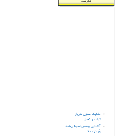
آموزشی
تفکیک ستون تاریخ
تولددراکسل
آشنایی بیشتربامحیط برنامه
وُرد2007
آموزش رسم جدول در وُرد