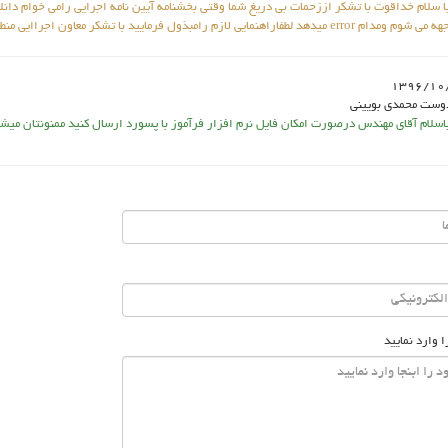
ا سلام خداقوت با تشکر اززحمات بی دریغ شما وقتی بخشنامه آیین نامه اجرایی رامی خوام دانلو
د لطفاراهنمایی لازم رامبذول فرمایید با تشکر معاون اجراایی منطقه 2
1396/10
وست محمدی بویینی
اسلام آقای مهندس درصورت امکان فایل نرم افزار فرآموز با پسورد ارسال کنید ممنونتان میش
ا وارد نمایید