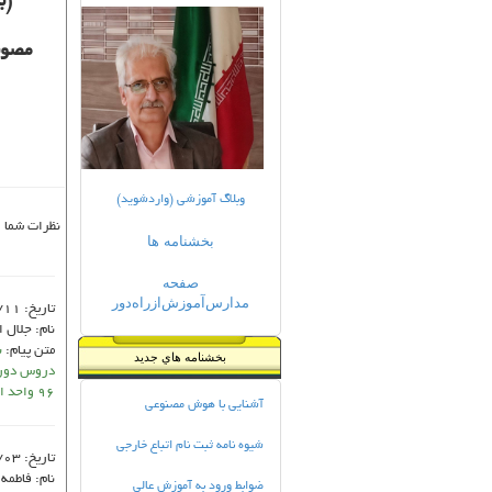
(ب
مصوب
وبلاگ آموزشی (واردشوید)
نظرات شما
بخشنامه ها
صفحه
مدارس‌آموزش‌ازراه‌دور
تاریخ:
/11
نام:
جلال ا
متن پیام:
ب
بخشنامه هاي جديد
دروس دوره 
96 واحد اعلام شده درصورتی که درروزانه تعداد واحدها 105 واحد بدون انظباط هست علت چیست؟
آشنایی با هوش مصنوعی
شیوه نامه ثبت نام اتباع خارجی
تاریخ:
/03
نام:
فاطمه 
ضوابط ورود به آموزش عالی