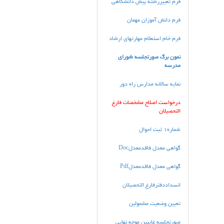
فرم تغييررشته پيش دانشگاهي
فرم دانش آموزان مهمان
فرم خام استعلام مهارتهاي ارشاد
نمون برگ صورتجلسه شوراي
مدرسه
نمايه سالانه مدارس راه دور
درخواست اصلاح مشخصات فارغ
التحصيلان
شماره1 ثبت احوال
گواهي معدل فاقدمعدلDoc
گواهي معدل فاقدمعدلPdf
انسداددفترفارغ التحصیلان
تعیین وضعیت مشمولین
صورتجلسه غايبين موجه نهايي