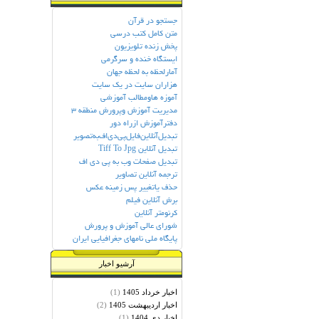
جستجو در قرآن
متن کامل کتب درسی
پخش زنده تلویزیون
ایستگاه خنده و سرگرمی
آمارلحظه به لحظه جهان
هزاران سایت در یک سایت
آموزه هاومطالب آموزشی
مديريت آموزش وپرورش منطقه 3
دفترآموزش ازراه دور
تبديل‌آنلاين‌فايل‌پي‌دي‌اف‌به‌تصوير
تبدیل آنلاین Tiff To Jpg
تبديل صفحات وب به پي دي اف
ترجمه آنلاین تصاویر
حذف یاتغییر پس زمینه عکس
برش آنلاین فیلم
کرنومتر آنلاین
شورای عالی آموزش و پرورش
پایگاه ملی نامهای جغرافیایی ایران
آرشیو اخبار
(1)
اخبار خرداد 1405
(2)
اخبار ارديبهشت 1405
(1)
اخبار دي 1404