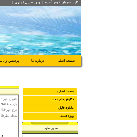
کاربر میهمان
خوش آمديد
|
ورود به پنل کاربري
|
صفحه اصلی
درباره ما
پرسش و پاس
صفحه اصلی
عنوان خبر :
آ
نگارش‌هاي جديد
بازدید:
9414
دانلود فايل
درج خبر:
9/08
تعداد نظر:
8
ویژه اعضاء
مدیر سایت