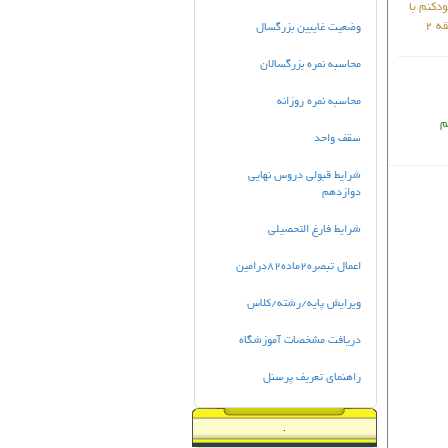
دکنم با
وضعیت غایبین بزرگسال
محاسبه نمره بزرگسالان
محاسبه نمره روزانه
م
سقف واحد
شرایط قبولی دروس نهایی
دوازدهم
شرایط فارغ التحصیلی
اعمال تبصره2ماده82درامین
ویرایش پایه/رشته/کلاس
دریافت مشخصات آموزشگاه
راهنمای تعریف پرسنل
.