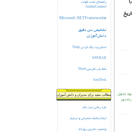
)
راهنمای نصب فونت
AdobeConnect
ريخ
Microsoft.NETFramework4
تشخیص سن دقیق
دانش‌آموزان
Temp اسكريپت پاك كردن
WINRAR
Word غلط یاب فارسی
AnyDesk
 بود جدول
مطالب مفید برای مدیران و دانش آموزان
راه دور
بازه زمانی ثبت نام
ایجادسابقه تحصیلی و ترمیم
وضعیت غایبین روزانه