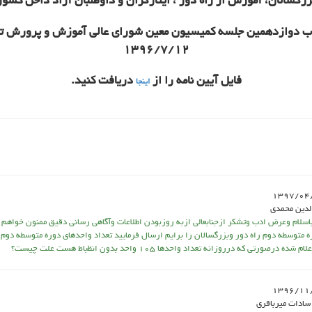
زرگسالان، آموزش از راه دور ، ايثارگران و داوطلبان آزاد داخل كشور
 دوازدهمين جلسه كميسيون معين شوراي عالي آموزش و پرورش تا
1396/7/12
فايل آيين نامه را از
دريافت كنيد.
اينجا
1397/04
لدین محمدی
اسلام وعرض ادب وتشکر ازجنابعالی ازبه روزبودن اطلاعات وآگاهی رسانی دقیق ممنون خواهم
متوسطه دوم راه دور وبزرگسالان را برایم ارسال فرمایید تعداد واحدهای دوره متوسطه دوم 
1396/11
سادات میرباقری