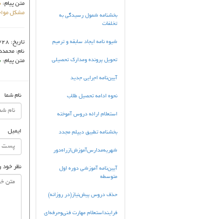
متن پیام:
ب
مشکل مواجهه می شوم ومدام error میده
بخشنامه شمول رسیدگی به
تخلفات
شیوه نامه ایجاد سابقه و ترمیم
تاریخ:
/28
نام:
محمدد
تحویل پرونده ومدارک تحصیلی
متن پیام:
ب
آیین‌نامه اجرایی جدید
نام شما
نحوه ادامه تحصیل طلاب
استعلام ارائه دروس آموخته
ایمیل
بخشنامه تطبیق دیپلم مجدد
شهریه‌مدارس‌آموزش‌ازراه‌دور
نظر خود ر
آیین‌نامه آموزشی دوره اول
متوسطه
حذف دروس پیش‌نیاز(در روزانه)
فراينداستعلام مهارت فني‌وحرفه‌اي