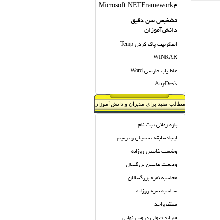
Microsoft.NETFramework4
تشخیص سن دقیق
دانش‌آموزان
Temp اسكريپت پاك كردن
WINRAR
Word غلط یاب فارسی
AnyDesk
مطالب مفید برای مدیران و دانش آموزان
بازه زمانی ثبت نام
ایجادسابقه تحصیلی و ترمیم
وضعیت غایبین روزانه
وضعیت غایبین بزرگسال
محاسبه نمره بزرگسالان
محاسبه نمره روزانه
سقف واحد
شرایط قبولی دروس نهایی