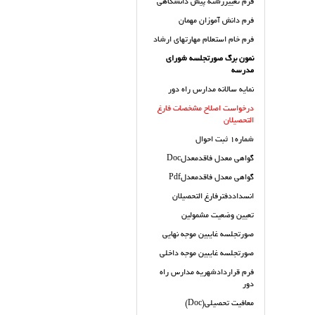
فرم تغييررشته پيش دانشگاهي
فرم دانش آموزان مهمان
فرم خام استعلام مهارتهاي ارشاد
نمون برگ صورتجلسه شوراي
مدرسه
نمايه سالانه مدارس راه دور
درخواست اصلاح مشخصات فارغ
التحصيلان
شماره1 ثبت احوال
گواهي معدل فاقدمعدلDoc
گواهي معدل فاقدمعدلPdf
انسداددفترفارغ التحصیلان
تعیین وضعیت مشمولین
صورتجلسه غايبين موجه نهايي
صورتجلسه غايبين موجه داخلي
فرم قراردادشهریه مدارس راه
دور
معافیت تحصیلی(Doc)