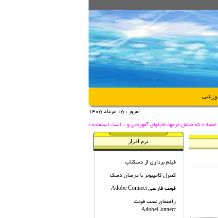
موزشی
امروز :
15 مرداد 1405
ضاء » که شامل فرمها، فایلهای آموزشی و... است استفاده نمایید.
نرم افزار
فیلم برداری از دسکتاپ
کنترل کامپیوتر با درسان دسک
فونت فارسی Adobe Connect
راهنمای نصب فونت
AdobeConnect