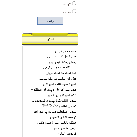
متوسط
ضعیف
لینکها
جستجو در قرآن
متن کامل کتب درسی
پخش زنده تلویزیون
ایستگاه خنده و سرگرمی
آمارلحظه به لحظه جهان
هزاران سایت در یک سایت
آموزه هاومطالب آموزشی
مديريت آموزش وپرورش منطقه 3
دفترآموزش ازراه دور
تبديل‌آنلاين‌فايل‌پي‌دي‌اف‌به‌تصوير
تبدیل آنلاین Tiff To Jpg
تبديل صفحات وب به پي دي اف
ترجمه آنلاین تصاویر
حذف یاتغییر پس زمینه عکس
برش آنلاین فیلم
کرنومتر آنلاین