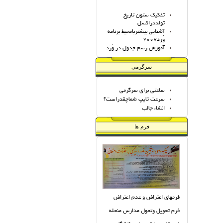
تفکیک ستون تاریخ
تولددراکسل
آشنایی بیشتربامحیط برنامه
وُرد2007
آموزش رسم جدول در وُرد
تایپ انگلیسی و فارسی اعداد
در وُرد
سرگرمی
کار با اسناد در وُرد
آموزش سناد(تعریف رشته)
ساعتی برای سرگرمی
حذف آدرسهای ثبت شده
ازاینترنت اکسپلورر
سرعت تایپ شماچقدراست؟
تبدیل فایل صوتی به MP3
انشاء جالب
آموزش فتوشاپ(1)
آموزش فتوشاپ(2)
فرم ها
آموزش فتوشاپ(3)
آموزش فتوشاپ(4)
آموزش فتوشاپ(5)
آموزش فتوشاپ(6)
آموزش فتوشاپ(7)
آموزش فتوشاپ(8)
آموزش فتوشاپ(9)
آموزش نصب ویندوز 7
فرمهای اعتراض و عدم اعتراض
آموزش نصب ویندوز ایکس
پی
فرم تحويل وتحول مدارس منحله