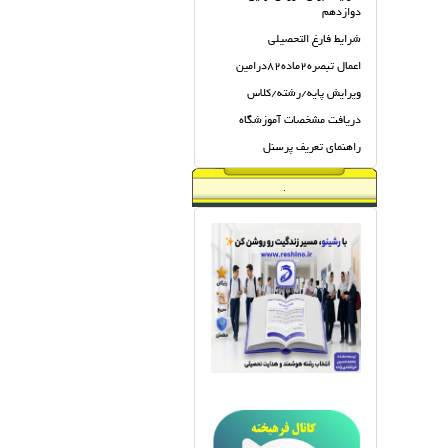
دوازدهم
شرایط فارغ التحصیلی
اعمال تبصره2ماده82درامین
ویرایش پایه/رشته/کلاس
دریافت مشخصات آموزشگاه
راهنمای تعریف پرسنل
.