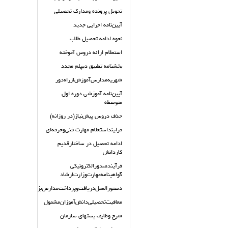
تحویل پرونده ومدارک تحصیلی
آیین‌نامه اجرایی جدید
نحوه ادامه تحصیل طلاب
استعلام ارائه دروس آموخته
بخشنامه تطبیق دیپلم مجدد
شهریه‌مدارس‌آموزش‌ازراه‌دور
آیین‌نامه آموزشی دوره اول
متوسطه
حذف دروس پیش‌نیاز(در روزانه)
فراينداستعلام مهارت فني‌وحرفه‌اي
ادامه تحصیل در ساختارقدیم
کاردانش
فرآيندصدورالكترونيكي
گواهينامه‌مهارت‌وزارت‌ارشاد
دستورالعمل‌دريافت‌وپرداخت‌مدارس‌بزرگسال‌دولتي
معافیت‌تحصیلی‌دانش‌آموزان‌مشمول
شرح وظايف پستهاي سازمان