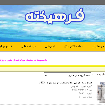
خ و نظرات
دولت الکترونیک
آموزشی
دريافت فايل
فیلمهای آ
با عضويت در سایت، می توانید از منوی « ویژه اع
 گروه خبر :
شیوه نامه اجرایی ایجاد سابقه و ترمیم نمره - 1403
گروه خبری :
عمومي
مورخ :
1403/01/14
بازدید :
2455
تعداد نظر :
0